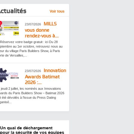
ctualités
Voir tous
MILLS
23/07/2026
vous donne
rendez-vous à...
Réservez votre badge gratuit : ici Du 28
ptembre au 1er octobre, retrouvez nous au
ur du village Paris Builders Show, à Paris
rte de Versailles,...
Innovation
23/07/2026
Awards Batimat
2026 :...
 jeudi 2 juillet, les nominés aux Innovations
ards du Paris Builders Show – Batimat 2026
t été dévoilés à l'issue du Press Dating
ganisé...