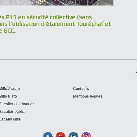
s P11 en sécurité collective (sans
s l’utilisation d’étaiement Touréchaf et
e GCC.
Mills Acram
Contacts
Mills Plato
Mentions légales
Escalier de chantier
Escalier public
Escalib Mills