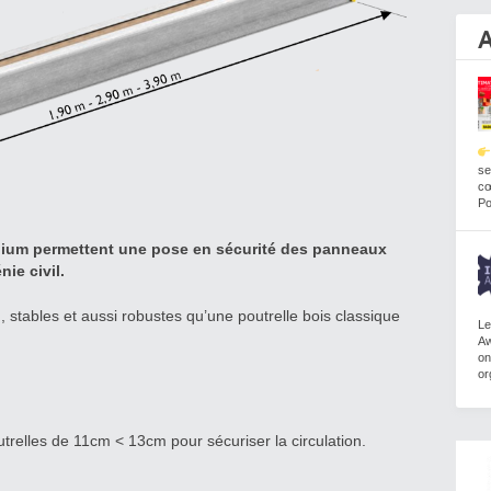
A
se
cœ
Po
nium permettent une pose en sécurité des panneaux
nie civil.
, stables et aussi robustes qu’une poutrelle bois classique
Le
Aw
on
or
trelles de 11cm < 13cm pour sécuriser la circulation.