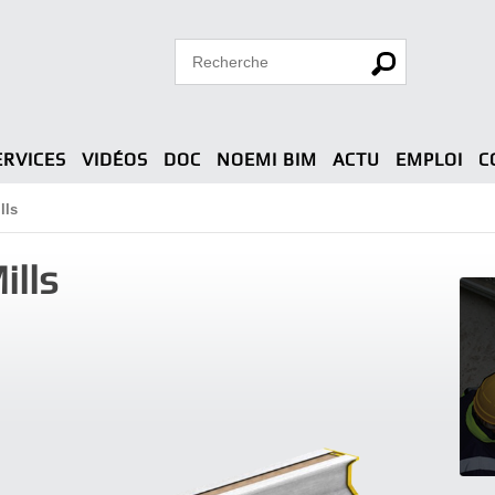
ERVICES
VIDÉOS
DOC
NOEMI BIM
ACTU
EMPLOI
C
lls
ills